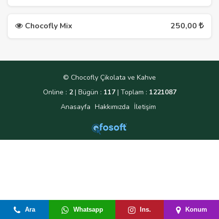
Chocofly Mix
250,00
© Chocofly Çikolata ve Kahve
Online :
2
| Bügün :
117
| Toplam :
1221087
Anasayfa
Hakkımızda
İletişim
Ara
Whatsapp
Ins.
Konum