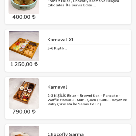
Fransız Ekler , Chocofly Krema ve Belçika
Çikolatası İle Servis Edilir....
400,00
Karnaval XL
5-6 Kişilik...
1.250,00
Karnaval
2-3 KİŞİLİK Ekler - Browni Kek - Pancake -
Waffle Hamuru - Muz - Çilek ( Sütlü - Beyaz ve
Ruby Çikolata İle Servis Edilir )...
790,00
Chocofly Sarma